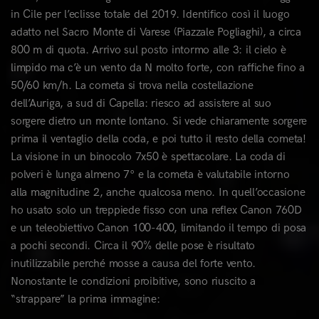
in Cile per l’eclisse totale del 2019. Identifico così il luogo
adatto nel Sacro Monte di Varese (Piazzale Pogliaghi), a circa
800 m di quota. Arrivo sul posto intormo alle 3: il cielo è
limpido ma c’è un vento da N molto forte, con raffiche fino a
50/60 km/h. La cometa si trova nella costellazione
dell’Auriga, a sud di Capella: riesco ad assistere al suo
sorgere dietro un monte lontano. Si vede chiaramente sorgere
prima il ventaglio della coda, e poi tutto il resto della cometa!
La visione in un binocolo 7x50 è spettacolare. La coda di
polveri è lunga almeno 7° e la cometa è valutabile intorno
alla magnitudine 2, anche qualcosa meno. In quell’occasione
ho usato solo un treppiede fisso con una reflex Canon 760D
e un teleobiettivo Canon 100-400, limitando il tempo di posa
a pochi secondi. Circa il 90% delle pose è risultato
inutilizzabile perché mosse a causa del forte vento.
Nonostante le condizioni proibitive, sono riuscito a
“strappare” la prima immagine: