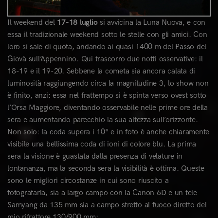
Il weekend del
17-18 luglio
si avvicina la Luna Nuova, e con
essa il tradizionale weekend sotto le stelle con gli amici. Con
loro si sale di quota, andando ai quasi 1400 m del Passo del
Giovà sull’Appennino. Qui trascorro due notti osservative: il
18-19 e il 19-20. Sebbene la cometa sia ancora calata di
luminosità raggiungendo circa la magnitudine 3, lo show non
è finito, anzi: essa nel frattempo si è spinta verso ovest sotto
l’Orsa Maggiore, diventando osservabile nelle prime ore della
sera e aumentando parecchio la sua altezza sull’orizzonte.
Non solo: la coda supera i 10° e in foto è anche chiaramente
visibile una bellissima coda di ioni di colore blu. La prima
sera la visione è guastata dalla presenza di velature in
lontananza, ma la seconda sera la visibilità è ottima. Queste
sono le migliori circostanze in cui sono riuscito a
fotografarla, sia a largo campo con la Canon 6D e un tele
Samyang da 135 mm sia a campo stretto al fuoco diretto del
mio rifrattore 130/900 mm: