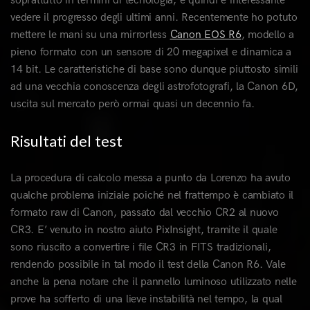
soprattutto in termini di tecnologia, e quindi è interessante
vedere il progresso degli ultimi anni. Recentemente ho potuto
mettere le mani su una mirrorless
Canon EOS R6
, modello a
pieno formato con un sensore di 20 megapixel e dinamica a
14 bit. Le caratteristiche di base sono dunque piuttosto simili
ad una vecchia conoscenza degli astrofotografi, la Canon 6D,
uscita sul mercato però ormai quasi un decennio fa.
Risultati del test
La procedura di calcolo messa a punto da Lorenzo ha avuto
qualche problema iniziale poiché nel frattempo è cambiato il
formato raw di Canon, passato dal vecchio CR2 al nuovo
CR3. E’ venuto in nostro aiuto PixInsight, tramite il quale
sono riuscito a convertire i file CR3 in FITS tradizionali,
rendendo possibile in tal modo il test della Canon R6. Vale
anche la pena notare che il pannello luminoso utilizzato nelle
prove ha sofferto di una lieve instabilità nel tempo, la qual