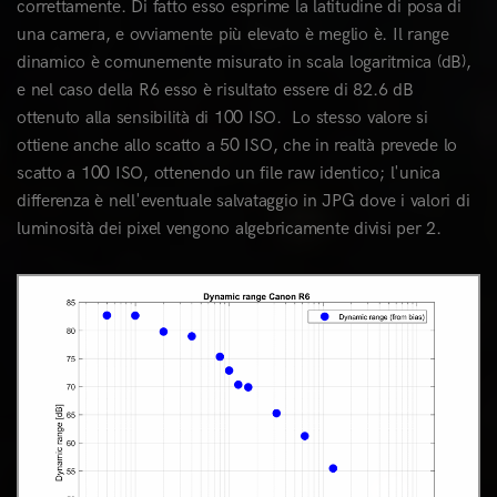
correttamente. Di fatto esso esprime la latitudine di posa di
una camera, e ovviamente più elevato è meglio è. Il range
dinamico è comunemente misurato in scala logaritmica (dB),
e nel caso della R6 esso è risultato essere di 82.6 dB
ottenuto alla sensibilità di 100 ISO. Lo stesso valore si
ottiene anche allo scatto a 50 ISO, che in realtà prevede lo
scatto a 100 ISO, ottenendo un file raw identico; l'unica
differenza è nell'eventuale salvataggio in JPG dove i valori di
luminosità dei pixel vengono algebricamente divisi per 2.