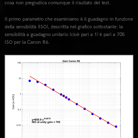
cosa non pregiudica comunque il risultato del test.
Il primo parametro che esaminiamo è il guadagno in funzione
della sensibilità (ISO), descritta nel grafico sottostante: la
sensibilità a guadagno unitario (cioè pari a 1) è pari a 705
ISO per la Canon R6.