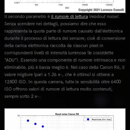
Il secondo parametro è
il rumore di lettura
(
readout noise)
.
Senza scendere nei dettagli, possiamo dire che esso
rappresenta la quota parte di rumore causato dall’elettronica
durante il processo di lettura del sensore, cioè di conversione
della carica elettronica raccolta da ciascun pixel in
corrispondenti livelli di intensità luminosa (le cosiddette
“ADU”). Essendo una componente di rumore intrinseca e non
eliminabile, più è bassa meglio è. Nel caso della Canon R6, il
valore migliore (pari a 1.26 e-, che è ottimo) si ottiene a
12800 ISO. In questa camera, tutte le sensibilità oltre 6400
ISO offrono valori di rumore di lettura molto contenuti,
sempre sotto 2 e-.