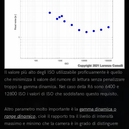
Il valore più alto degli ISO utilizzabile proficuamente è quello
che minimizza il valore del rumore di lettura senza penalizzare
troppo la gamma dinamica. Nel caso della R6 sono 6400 e
12800 ISO i valori di ISO che soddisfano questo requisito.
Altro parametro molto importante è la
gamma dinamica o
range dinamico
, cioè il rapporto tra il livello di intensità
massimo e minimo che la camera è in grado di distinguere