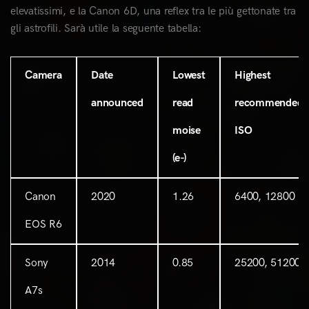
elevatissimi, e la Canon 6D, una reflex tra le più gettonate tra
gli astrofili. Sarà utile la seguente tabella:
Camera
Date
Lowest
Highest
announced
read
recommended
moise
ISO
(e-)
Canon
2020
1.26
6400, 12800
EOS R6
Sony
2014
0.85
25200, 51200
A7s