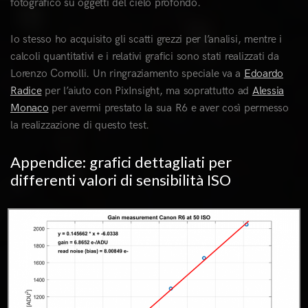
fotografico su oggetti del cielo profondo.
Io stesso ho acquisito gli scatti grezzi per l’analisi, mentre i
calcoli quantitativi e i relativi grafici sono stati realizzati da
Lorenzo Comolli. Un ringraziamento speciale va a
Edoardo
Radice
per l’aiuto con PixInsight, ma soprattutto ad
Alessia
Monaco
per avermi prestato la sua R6 e aver così permesso
la realizzazione di questo test.
Appendice: grafici dettagliati per
differenti valori di sensibilità ISO