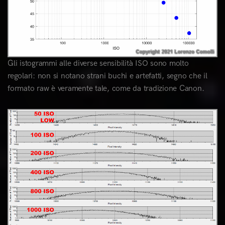
Gli istogrammi alle diverse sensibilità ISO sono molto
regolari: non si notano strani buchi e artefatti, segno che il
formato raw è veramente tale, come da tradizione Canon.