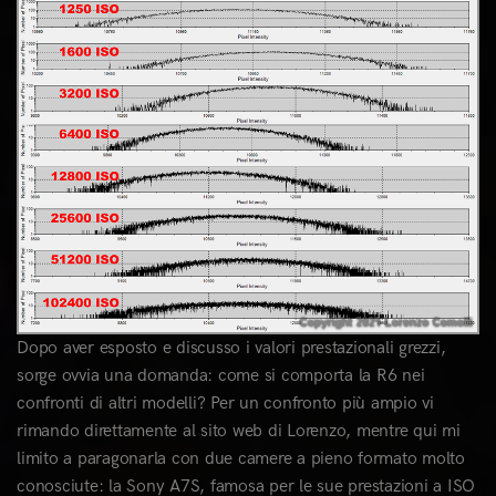
Dopo aver esposto e discusso i valori prestazionali grezzi,
sorge ovvia una domanda: come si comporta la R6 nei
confronti di altri modelli? Per un confronto più ampio vi
rimando direttamente al sito web di Lorenzo, mentre qui mi
limito a paragonarla con due camere a pieno formato molto
conosciute: la Sony A7S, famosa per le sue prestazioni a ISO