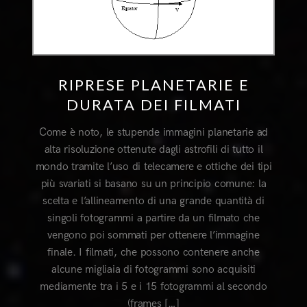
RIPRESE PLANETARIE E
DURATA DEI FILMATI
Come è noto, le stupende immagini planetarie ad
alta risoluzione ottenute dagli astrofili di tutto il
mondo tramite l’uso di telecamere e ottiche dei tipi
più svariati si basano su un principio comune: la
scelta e l’allineamento di una grande quantità di
singoli fotogrammi a partire da un filmato che
vengono poi sommati per ottenere l’immagine
finale. I filmati, che possono contenere anche
alcune migliaia di fotogrammi sono acquisiti
mediamente tra i 5 e i 15 fotogrammi al secondo
(frames […]