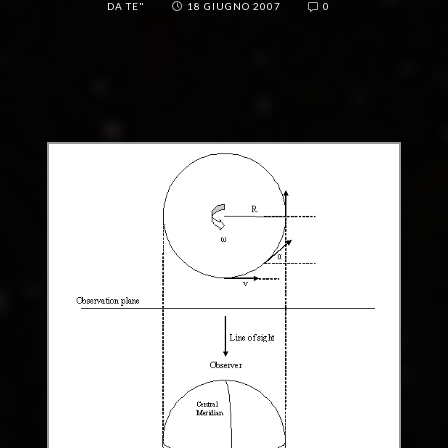
DA TE"
18 GIUGNO 2007
0